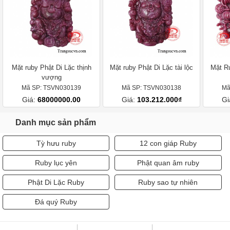
Mặt ruby Phật Di Lặc thịnh
Mặt ruby Phật Di Lặc tài lộc
Mặt R
vượng
Mã SP: TSVN030139
Mã SP: TSVN030138
Mã
Giá:
68000000.00
Giá:
103.212.000₫
Gi
Danh mục sản phẩm
Tỳ hưu ruby
12 con giáp Ruby
Ruby lục yên
Phật quan âm ruby
Phật Di Lặc Ruby
Ruby sao tự nhiên
Đá quý Ruby