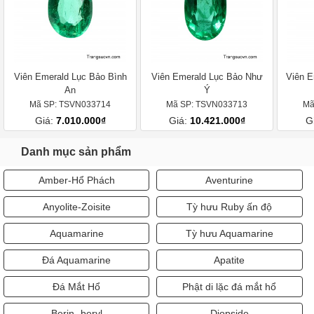
Viên Emerald Lục Bảo Bình
Viên Emerald Lục Bảo Như
Viên E
An
Ý
Mã SP: TSVN033714
Mã SP: TSVN033713
Mã
Giá:
7.010.000₫
Giá:
10.421.000₫
G
Danh mục sản phẩm
Amber-Hổ Phách
Aventurine
Anyolite-Zoisite
Tỳ hưu Ruby ấn độ
Aquamarine
Tỳ hưu Aquamarine
Đá Aquamarine
Apatite
Đá Mắt Hổ
Phật di lặc đá mắt hổ
Berin -beryl
Diopside