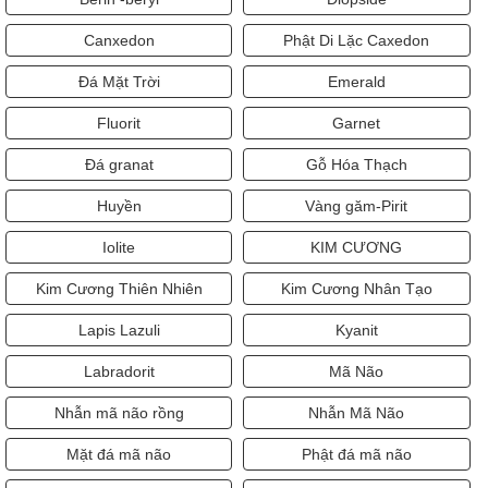
Canxedon
Phật Di Lặc Caxedon
Đá Mặt Trời
Emerald
Fluorit
Garnet
Đá granat
Gỗ Hóa Thạch
Huyền
Vàng găm-Pirit
Iolite
KIM CƯƠNG
Kim Cương Thiên Nhiên
Kim Cương Nhân Tạo
Lapis Lazuli
Kyanit
Labradorit
Mã Não
Nhẫn mã não rồng
Nhẫn Mã Não
Mặt đá mã não
Phật đá mã não