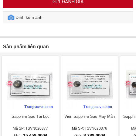
GỬI ĐÁNH GIÁ
Đính kèm ảnh
Sản phẩm liên quan
Sapphire Sao Tài Lộc
Viên Sapphire Sao May Mắn
Sapphi
Mã SP: TSVN020377
Mã SP: TSVN020376
Mã
Giá:
15.459.000₫
Giá:
8.789.000₫
G