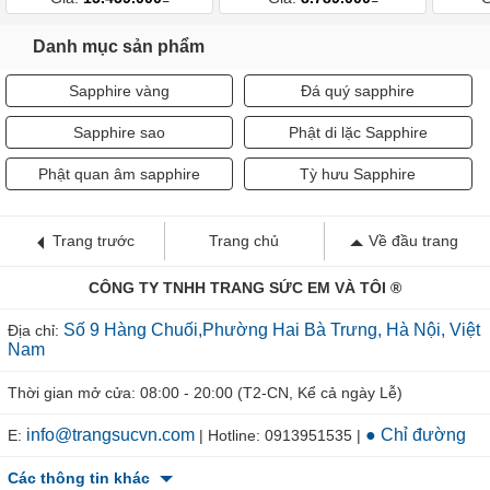
Danh mục sản phẩm
Sapphire vàng
Đá quý sapphire
Sapphire sao
Phật di lặc Sapphire
Phật quan âm sapphire
Tỳ hưu Sapphire
Trang trước
Trang chủ
Về đầu trang
CÔNG TY TNHH TRANG SỨC EM VÀ TÔI ®
Số 9 Hàng Chuối,Phường Hai Bà Trưng, Hà Nội, Việt
Địa chỉ:
Nam
Thời gian mở cửa: 08:00 - 20:00 (T2-CN, Kể cả ngày Lễ)
info@trangsucvn.com
● Chỉ đường
E:
| Hotline: 0913951535 |
Các thông tin khác