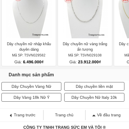
Dây chuyền nữ nhập khẩu
Dây chuyền nữ vàng trắng
Dây c
duyên dáng
ấn tượng
Mã SP: TSVN029582
Mã SP: TSVN029108
Mã
Giá:
6.496.000₫
Giá:
23.912.000₫
G
Danh mục sản phẩm
Dây Chuyền Vàng Nữ
Dây chuyền liền mặt
Dây Vàng 18k Nữ Ý
Dây Chuyền Nữ Italy 10k
Trang trước
Trang chủ
Về đầu trang
CÔNG TY TNHH TRANG SỨC EM VÀ TÔI ®