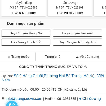
duyên dáng
ấn tượng
Mã SP: TSVN029582
Mã SP: TSVN029108
Mã
Giá:
6.496.000₫
Giá:
23.912.000₫
G
Danh mục sản phẩm
Dây Chuyền Vàng Nữ
Dây chuyền liền mặt
Dây Vàng 18k Nữ Ý
Dây Chuyền Nữ Italy 10k
Trang trước
Trang chủ
Về đầu trang
CÔNG TY TNHH TRANG SỨC EM VÀ TÔI ®
Số 9 Hàng Chuối,Phường Hai Bà Trưng, Hà Nội, Việt
Địa chỉ:
Nam
Thời gian mở cửa: 08:00 - 20:00 (T2-CN, Kể cả ngày Lễ)
info@trangsucvn.com
● Chỉ đường
E:
| Hotline: 0913951535 |