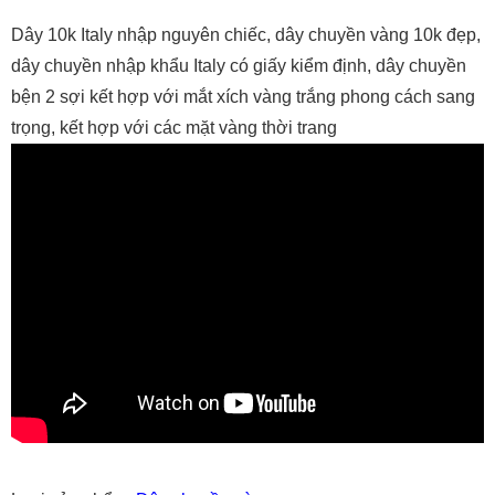
Dây 10k Italy nhập nguyên chiếc, dây chuyền vàng 10k đẹp,
dây chuyền nhập khẩu Italy có giấy kiểm định, dây chuyền
bện 2 sợi kết hợp với mắt xích vàng trắng phong cách sang
trọng, kết hợp với các mặt vàng thời trang