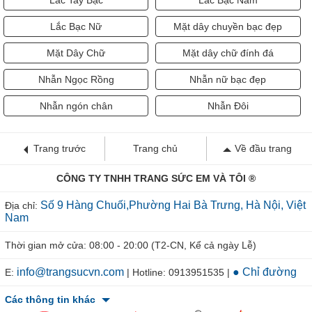
Lắc Tay Bạc
Lắc Bạc Nam
Lắc Bạc Nữ
Mặt dây chuyền bạc đẹp
Mặt Dây Chữ
Mặt dây chữ đính đá
Nhẫn Ngọc Rồng
Nhẫn nữ bạc đẹp
Nhẫn ngón chân
Nhẫn Đôi
Trang trước
Trang chủ
Về đầu trang
CÔNG TY TNHH TRANG SỨC EM VÀ TÔI ®
Số 9 Hàng Chuối,Phường Hai Bà Trưng, Hà Nội, Việt
Địa chỉ:
Nam
Thời gian mở cửa: 08:00 - 20:00 (T2-CN, Kể cả ngày Lễ)
info@trangsucvn.com
● Chỉ đường
E:
| Hotline: 0913951535 |
Các thông tin khác