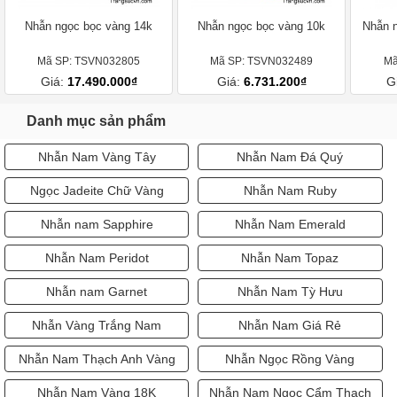
Nhẫn ngọc bọc vàng 14k
Nhẫn ngọc bọc vàng 10k
Nhẫn n
Mã SP: TSVN032805
Mã SP: TSVN032489
Mã
Giá:
17.490.000₫
Giá:
6.731.200₫
G
Danh mục sản phẩm
Nhẫn Nam Vàng Tây
Nhẫn Nam Đá Quý
Ngọc Jadeite Chữ Vàng
Nhẫn Nam Ruby
Nhẫn nam Sapphire
Nhẫn Nam Emerald
Nhẫn Nam Peridot
Nhẫn Nam Topaz
Nhẫn nam Garnet
Nhẫn Nam Tỳ Hưu
Nhẫn Vàng Trắng Nam
Nhẫn Nam Giá Rẻ
Nhẫn Nam Thạch Anh Vàng
Nhẫn Ngọc Rồng Vàng
Nhẫn Nam Vàng 18K
Nhẫn Nam Ngọc Cẩm Thạch