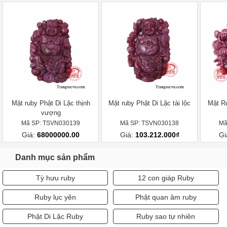
Mặt ruby Phật Di Lặc thịnh
Mặt ruby Phật Di Lặc tài lộc
Mặt R
vượng
Mã SP: TSVN030139
Mã SP: TSVN030138
Mã
Giá:
68000000.00
Giá:
103.212.000₫
Gi
Danh mục sản phẩm
Tỳ hưu ruby
12 con giáp Ruby
Ruby lục yên
Phật quan âm ruby
Phật Di Lặc Ruby
Ruby sao tự nhiên