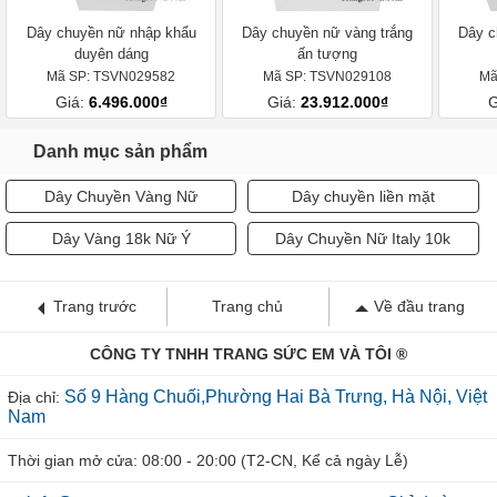
Dây chuyền nữ nhập khẩu
Dây chuyền nữ vàng trắng
Dây c
duyên dáng
ấn tượng
Mã SP: TSVN029582
Mã SP: TSVN029108
Mã
Giá:
6.496.000₫
Giá:
23.912.000₫
G
Danh mục sản phẩm
Dây Chuyền Vàng Nữ
Dây chuyền liền mặt
Dây Vàng 18k Nữ Ý
Dây Chuyền Nữ Italy 10k
Trang trước
Trang chủ
Về đầu trang
CÔNG TY TNHH TRANG SỨC EM VÀ TÔI ®
Số 9 Hàng Chuối,Phường Hai Bà Trưng, Hà Nội, Việt
Địa chỉ:
Nam
Thời gian mở cửa: 08:00 - 20:00 (T2-CN, Kể cả ngày Lễ)