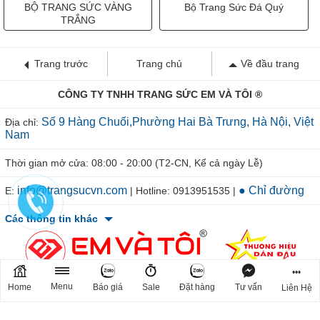
BỘ TRANG SỨC VÀNG
Bộ Trang Sức Đá Quý
TRẮNG
Trang trước
Trang chủ
Về đầu trang
CÔNG TY TNHH TRANG SỨC EM VÀ TÔI ®
Số 9 Hàng Chuối,Phường Hai Bà Trưng, Hà Nội, Việt
Địa chỉ:
Nam
Thời gian mở cửa: 08:00 - 20:00 (T2-CN, Kể cả ngày Lễ)
info@trangsucvn.com
● Chỉ đường
E:
| Hotline: 0913951535 |
Các thông tin khác
•••
Menu
Home
Báo giá
Sale
Đặt hàng
Tư vấn
Liên Hệ