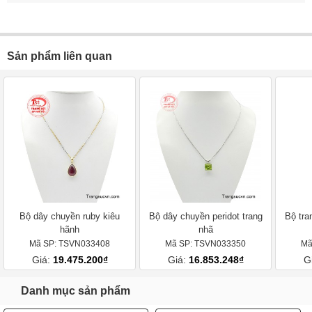
Sản phẩm liên quan
Bộ dây chuyền ruby kiêu
Bộ dây chuyền peridot trang
Bộ tra
hãnh
nhã
Mã SP: TSVN033408
Mã SP: TSVN033350
Mã
Giá:
19.475.200₫
Giá:
16.853.248₫
G
Danh mục sản phẩm