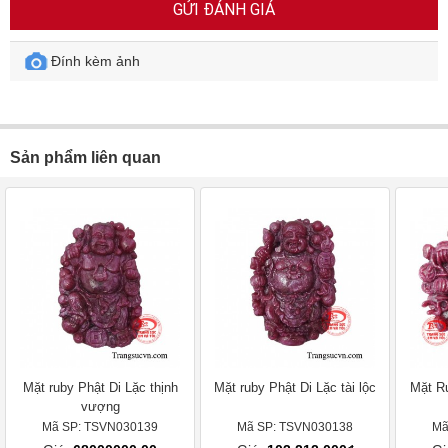
GỬI ĐÁNH GIÁ
Đính kèm ảnh
Sản phẩm liên quan
Mặt ruby Phật Di Lặc thịnh
Mặt ruby Phật Di Lặc tài lộc
Mặt R
vượng
Mã SP: TSVN030139
Mã SP: TSVN030138
Mã