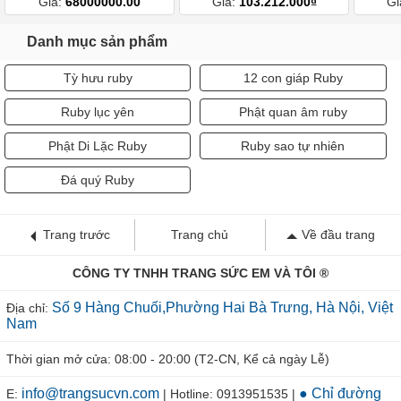
Giá:
68000000.00
Giá:
103.212.000₫
Gi
Danh mục sản phẩm
Tỳ hưu ruby
12 con giáp Ruby
Ruby lục yên
Phật quan âm ruby
Phật Di Lặc Ruby
Ruby sao tự nhiên
Đá quý Ruby
Trang trước
Trang chủ
Về đầu trang
CÔNG TY TNHH TRANG SỨC EM VÀ TÔI ®
Số 9 Hàng Chuối,Phường Hai Bà Trưng, Hà Nội, Việt
Địa chỉ:
Nam
Thời gian mở cửa: 08:00 - 20:00 (T2-CN, Kể cả ngày Lễ)
info@trangsucvn.com
● Chỉ đường
E:
| Hotline: 0913951535 |