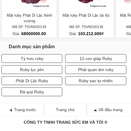
Mặt ruby Phật Di Lặc thịnh
Mặt ruby Phật Di Lặc tài lộc
Mặt R
vượng
Mã SP: TSVN030139
Mã SP: TSVN030138
Mã
Giá:
68000000.00
Giá:
103.212.000₫
Gi
Danh mục sản phẩm
Tỳ hưu ruby
12 con giáp Ruby
Ruby lục yên
Phật quan âm ruby
Phật Di Lặc Ruby
Ruby sao tự nhiên
Đá quý Ruby
Trang trước
Trang chủ
Về đầu trang
CÔNG TY TNHH TRANG SỨC EM VÀ TÔI ®