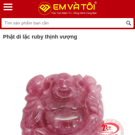
Phật di lặc ruby thịnh vượng