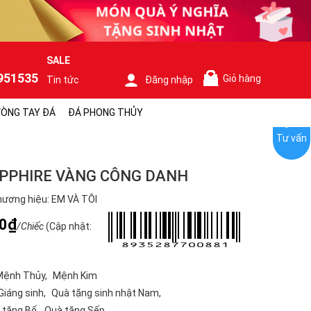
SALE
951535
Giỏ hàng
Tin tức
Đăng nhập
0
ÒNG TAY ĐÁ
ĐÁ PHONG THỦY
Tư vấn
PPHIRE VÀNG CÔNG DANH
ương hiệu: EM VÀ TÔI
00₫
/Chiếc
(Cập nhật:
Mệnh Thủy
Mệnh Kim
Giáng sinh
Quà tặng sinh nhật Nam
 tặng Bố
Quà tặng Sếp