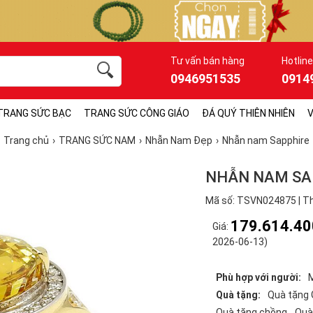
Tư vấn bán hàng
Hotline
0946951535
0914
TRANG SỨC BẠC
TRANG SỨC CÔNG GIÁO
ĐÁ QUÝ THIÊN NHIÊN
V
Trang chủ
TRANG SỨC NAM
Nhẫn Nam Đẹp
Nhẫn nam Sapphire
NHẪN NAM SA
Mã số: TSVN024875 | Th
179.614.4
Giá:
2026-06-13)
Phù hợp với người:
Quà tặng:
Quà tặng 
Quà tặng chồng
Quà