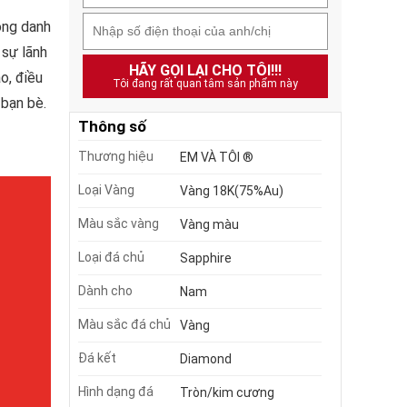
ông danh
 sự lãnh
HÃY GỌI LẠI CHO TÔI!!!
o, điều
Tôi đang rất quan tâm sản phẩm này
 bạn bè.
Thông số
Thương hiệu
EM VÀ TÔI ®
Loại Vàng
Vàng 18K(75%Au)
Màu sắc vàng
Vàng màu
Loại đá chủ
Sapphire
Dành cho
Nam
Màu sắc đá chủ
Vàng
Đá kết
Diamond
Hình dạng đá
Tròn/kim cương