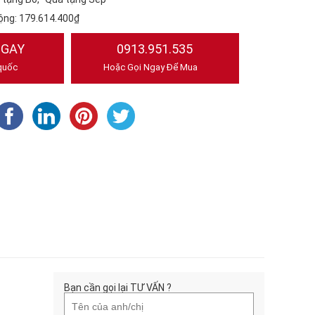
ộng:
179.614.400₫
NGAY
0913.951.535
quốc
Hoặc Gọi Ngay Để Mua
Bạn cần gọi lại TƯ VẤN ?