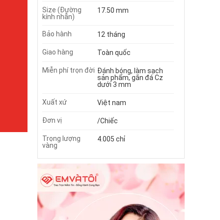
Size (Đường
17.50 mm
kính nhẫn)
Bảo hành
12 tháng
Giao hàng
Toàn quốc
Miễn phí trọn đời
Đánh bóng, làm sạch
sản phẩm, gắn đá Cz
dưới 3 mm
Xuất xứ
Việt nam
Đơn vị
/Chiếc
Trọng lượng
4.005 chỉ
vàng