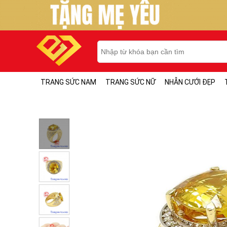
TRANG SỨC NAM
TRANG SỨC NỮ
NHẪN CƯỚI ĐẸP