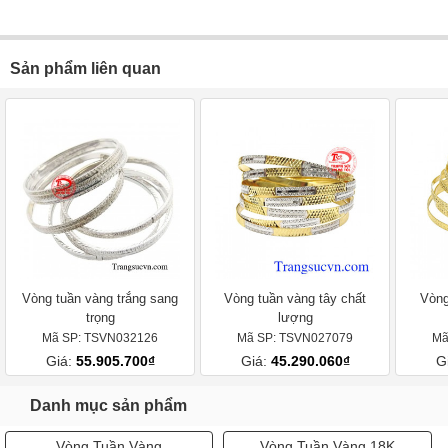
Sản phẩm liên quan
Vòng tuần vàng trắng sang
Vòng tuần vàng tây chất
Vòng
trọng
lượng
Mã SP: TSVN032126
Mã SP: TSVN027079
Mã
Giá:
55.905.700₫
Giá:
45.290.060₫
G
Danh mục sản phẩm
Vòng Tuần Vàng
Vòng Tuần Vàng 18K