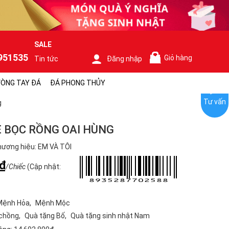
SALE
951535
Giỏ hàng
Tin tức
Đăng nhập
0
ÒNG TAY ĐÁ
ĐÁ PHONG THỦY
Tư vấn
g
 BỌC RỒNG OAI HÙNG
ương hiệu: EM VÀ TÔI
₫
/Chiếc
(Cập nhật:
Mệnh Hỏa
Mệnh Mộc
 chồng
Quà tặng Bố
Quà tặng sinh nhật Nam