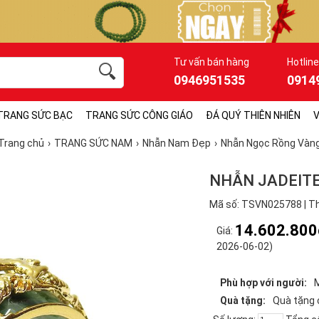
Tư vấn bán hàng
Hotline
0946951535
0914
TRANG SỨC BẠC
TRANG SỨC CÔNG GIÁO
ĐÁ QUÝ THIÊN NHIÊN
V
Trang chủ
TRANG SỨC NAM
Nhẫn Nam Đẹp
Nhẫn Ngọc Rồng Vàn
NHẪN JADEITE
Mã số: TSVN025788 | Th
14.602.800
Giá:
2026-06-02)
Phù hợp với người:
Quà tặng:
Quà tặng