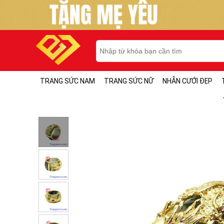
TRANG SỨC NAM
TRANG SỨC NỮ
NHẪN CƯỚI ĐẸP