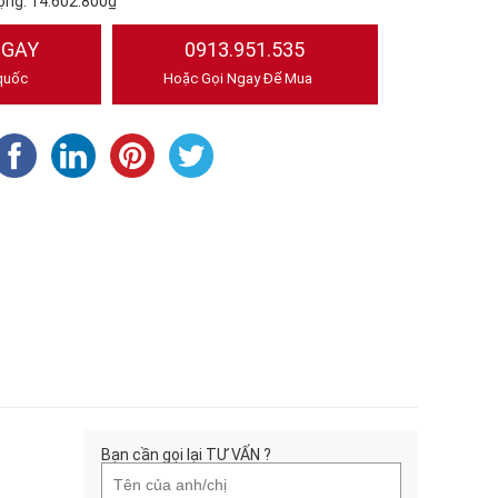
ộng:
14.602.800₫
NGAY
0913.951.535
quốc
Hoặc Gọi Ngay Để Mua
Bạn cần gọi lại TƯ VẤN ?