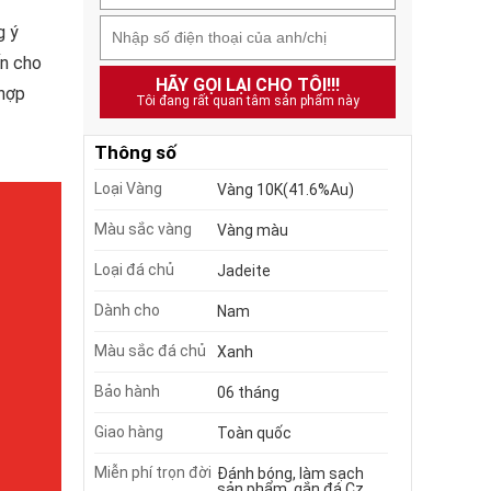
g ý
ến cho
HÃY GỌI LẠI CHO TÔI!!!
 hợp
Tôi đang rất quan tâm sản phẩm này
Thông số
Loại Vàng
Vàng 10K(41.6%Au)
Màu sắc vàng
Vàng màu
Loại đá chủ
Jadeite
Dành cho
Nam
Màu sắc đá chủ
Xanh
Bảo hành
06 tháng
Giao hàng
Toàn quốc
Miễn phí trọn đời
Đánh bóng, làm sạch
sản phẩm, gắn đá Cz