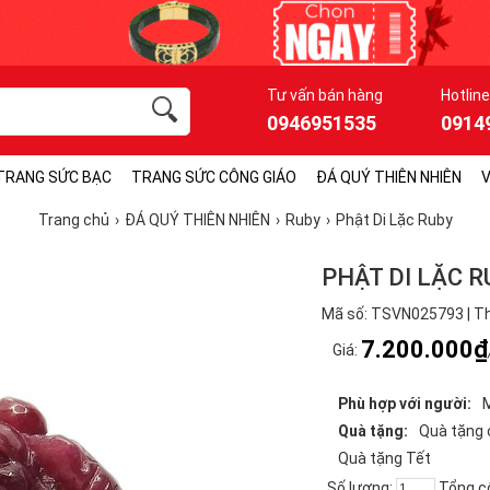
Tư vấn bán hàng
Hotline
0946951535
0914
TRANG SỨC BẠC
TRANG SỨC CÔNG GIÁO
ĐÁ QUÝ THIÊN NHIÊN
V
Trang chủ
ĐÁ QUÝ THIÊN NHIÊN
Ruby
Phật Di Lặc Ruby
PHẬT DI LẶC 
Mã số: TSVN025793 | Th
7.200.000₫
Giá:
Phù hợp với người:
Quà tặng:
Quà tặng
Quà tặng Tết
Số lượng:
Tổng c