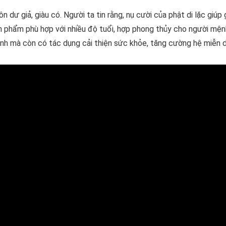
dư giả, giàu có. Người ta tin rằng, nụ cười của phật di lặc giúp g
ản phẩm phù hợp với nhiều độ tuổi, hợp phong thủy cho người mện
nh mà còn có tác dụng cải thiện sức khỏe, tăng cường hệ miễn d