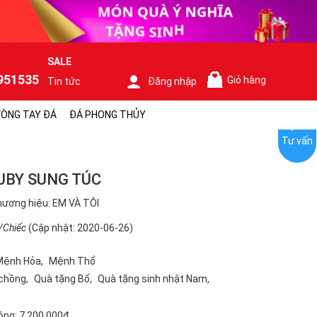
SALE
951535
Giỏ hàng
Tin tức
Đăng nhập
0
ÒNG TAY ĐÁ
ĐÁ PHONG THỦY
Tư vấn
RUBY SUNG TÚC
ương hiệu: EM VÀ TÔI
/Chiếc
(Cập nhật: 2020-06-26)
Mệnh Hỏa
Mệnh Thổ
 chồng
Quà tặng Bố
Quà tặng sinh nhật Nam
ộng:
7.200.000₫