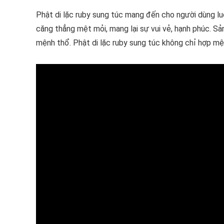
Phật di lặc ruby sung túc mang đến cho người dùng luôn 
căng thẳng mệt mỏi, mang lại sự vui vẻ, hạnh phúc. S
mệnh thổ. Phật di lặc ruby sung túc không chỉ hợp mệ