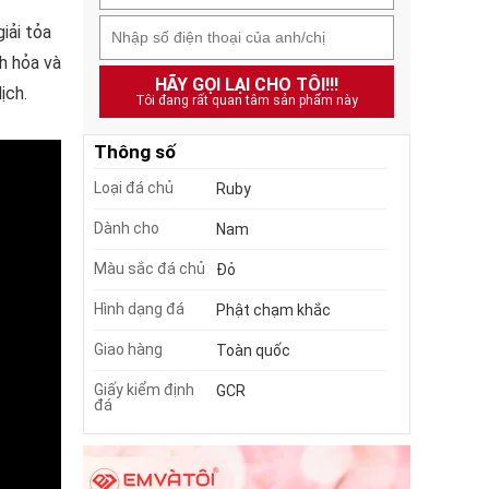
iải tỏa
h hỏa và
HÃY GỌI LẠI CHO TÔI!!!
ịch.
Tôi đang rất quan tâm sản phẩm này
Thông số
Loại đá chủ
Ruby
Dành cho
Nam
Màu sắc đá chủ
Đỏ
Hình dạng đá
Phật chạm khắc
Giao hàng
Toàn quốc
Giấy kiểm định
GCR
đá