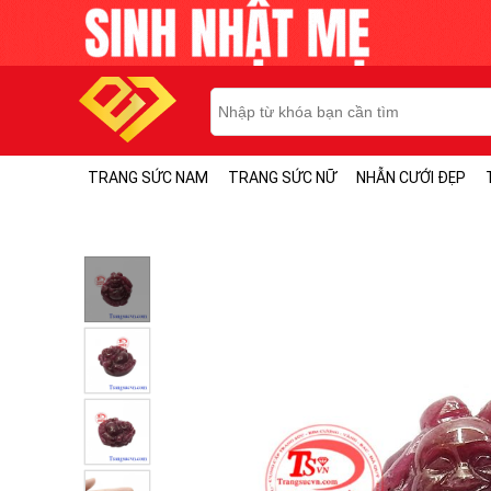
TRANG SỨC NAM
TRANG SỨC NỮ
NHẪN CƯỚI ĐẸP