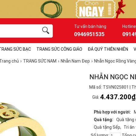
Tư vấn bán hàng
Hotline
0946951535
0914
TRANG SỨC BẠC
TRANG SỨC CÔNG GIÁO
ĐÁ QUÝ THIÊN NHIÊN
V
Trang chủ
TRANG SỨC NAM
Nhẫn Nam Đẹp
Nhẫn Ngọc Rồng Vàn
NHẪN NGỌC N
Mã số: TSVN025801 | Th
4.437.200₫
Giá:
Phù hợp với người:
Quà tặng:
Quà tặng 
Quà tặng Sếp
Tri ân
Số lượng:
Tổng c