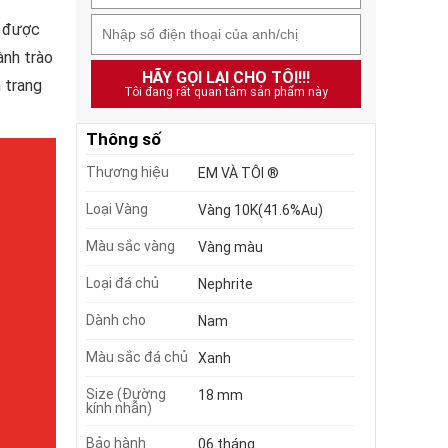
m được
ành trào
HÃY GỌI LẠI CHO TÔI!!!
 trang
Tôi đang rất quan tâm sản phẩm này
Thông số
Thương hiệu
EM VÀ TÔI ®
Loại Vàng
Vàng 10K(41.6%Au)
Màu sắc vàng
Vàng màu
Loại đá chủ
Nephrite
Dành cho
Nam
Màu sắc đá chủ
Xanh
Size (Đường
18 mm
kính nhẫn)
Bảo hành
06 tháng