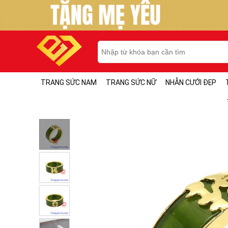
TRANG SỨC NAM
TRANG SỨC NỮ
NHẪN CƯỚI ĐẸP