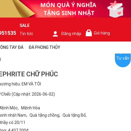
SALE
951535
Giỏ hàng
Tin tức
Đăng nhập
0
ÒNG TAY ĐÁ
ĐÁ PHONG THỦY
Tư vấn
g
EPHRITE CHỮ PHÚC
ương hiệu: EM VÀ TÔI
/Chiếc
(Cập nhật: 2026-06-02)
Mệnh Mộc
Mệnh Hỏa
sinh nhật Nam
Quà tặng chồng
Quà tặng Bố
 thầy cô 20/11
ộng:
4.437.200₫