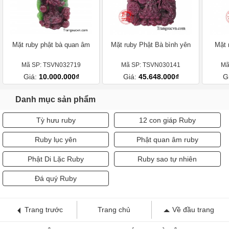
Mặt ruby phật bà quan âm
Mặt ruby Phật Bà bình yên
Mặt 
Mã SP: TSVN032719
Mã SP: TSVN030141
Mã
Giá:
10.000.000₫
Giá:
45.648.000₫
G
Danh mục sản phẩm
Tỳ hưu ruby
12 con giáp Ruby
Ruby lục yên
Phật quan âm ruby
Phật Di Lặc Ruby
Ruby sao tự nhiên
Đá quý Ruby
Trang trước
Trang chủ
Về đầu trang