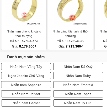
Nhẫn nam phóng khoáng
Nhẫn vàng tây tinh tế thời
Nhẫn 
thời thượng
thượng
Mã SP: TSVN031573
Mã SP: TSVN031190
Mã
Giá:
8.179.600₫
Giá:
7.719.360₫
G
Danh mục sản phẩm
Nhẫn Nam Vàng Tây
Nhẫn Nam Đá Quý
Ngọc Jadeite Chữ Vàng
Nhẫn Nam Ruby
Nhẫn nam Sapphire
Nhẫn Nam Emerald
Nhẫn Nam Peridot
Nhẫn Nam Topaz
Nhẫn nam Garnet
Nhẫn Nam Tỳ Hưu