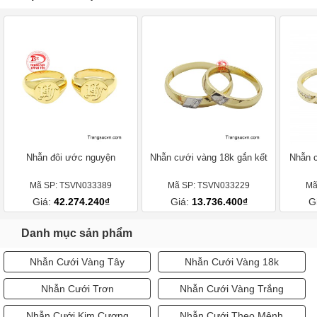
Nhẫn đôi ước nguyện
Nhẫn cưới vàng 18k gắn kết
Nhẫn c
Mã SP: TSVN033389
Mã SP: TSVN033229
Mã
Giá:
42.274.240₫
Giá:
13.736.400₫
G
Danh mục sản phẩm
Nhẫn Cưới Vàng Tây
Nhẫn Cưới Vàng 18k
Nhẫn Cưới Trơn
Nhẫn Cưới Vàng Trắng
Nhẫn Cưới Kim Cương
Nhẫn Cưới Theo Mệnh