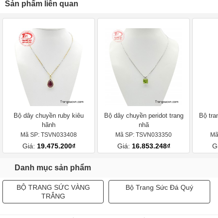
Sản phẩm liên quan
Bộ dây chuyền ruby kiêu
Bộ dây chuyền peridot trang
Bộ tra
hãnh
nhã
Mã SP: TSVN033408
Mã SP: TSVN033350
Mã
Giá:
19.475.200₫
Giá:
16.853.248₫
G
Danh mục sản phẩm
BỘ TRANG SỨC VÀNG
Bộ Trang Sức Đá Quý
TRẮNG