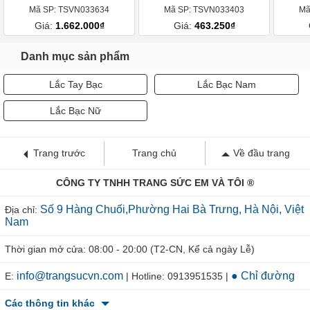
Mã SP: TSVN033634
Mã SP: TSVN033403
Mã
Giá:
1.662.000₫
Giá:
463.250₫
Danh mục sản phẩm
Lắc Tay Bạc
Lắc Bạc Nam
Lắc Bạc Nữ
Trang trước
Trang chủ
Về đầu trang
CÔNG TY TNHH TRANG SỨC EM VÀ TÔI ®
Số 9 Hàng Chuối,Phường Hai Bà Trưng, Hà Nội, Việt
Địa chỉ:
Nam
Thời gian mở cửa: 08:00 - 20:00 (T2-CN, Kể cả ngày Lễ)
info@trangsucvn.com
● Chỉ đường
E:
| Hotline: 0913951535 |
Các thông tin khác