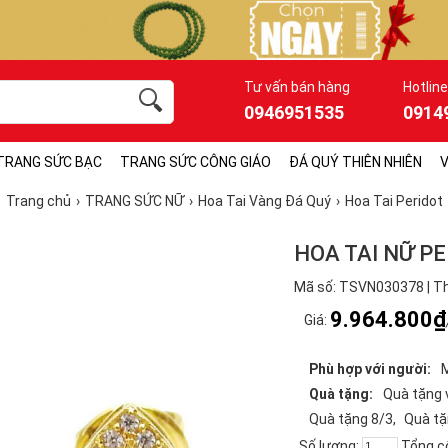
Tư vấn bán hàng
Hotline
0946951535
0914
TRANG SỨC BẠC
TRANG SỨC CÔNG GIÁO
ĐÁ QUÝ THIÊN NHIÊN
V
Trang chủ
TRANG SỨC NỮ
Hoa Tai Vàng Đá Quý
Hoa Tai Peridot
HOA TAI NỮ PE
Mã số: TSVN030378 | Th
9.964.800₫
Giá:
Phù hợp với người:
Quà tặng:
Quà tặng 
Quà tặng 8/3
Quà tặ
Số lượng:
Tổng c