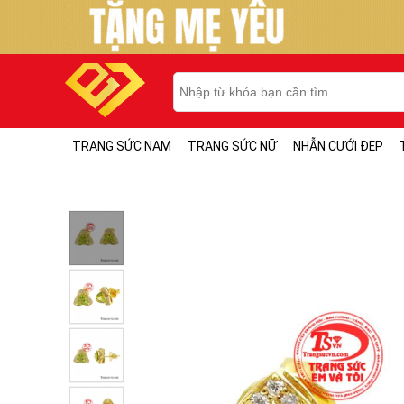
TRANG SỨC NAM
TRANG SỨC NỮ
NHẪN CƯỚI ĐẸP