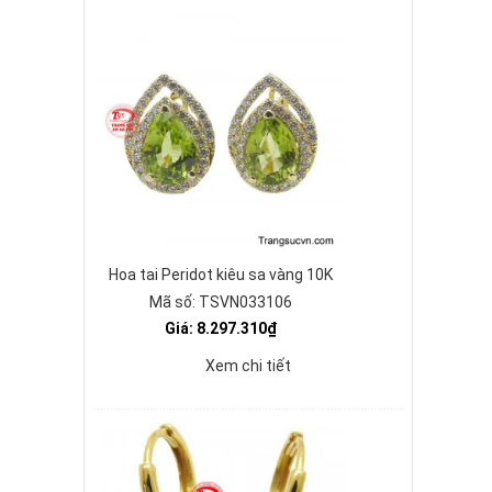
Hoa tai Peridot kiêu sa vàng 10K
Mã số: TSVN033106
Giá: 8.297.310₫
Xem chi tiết