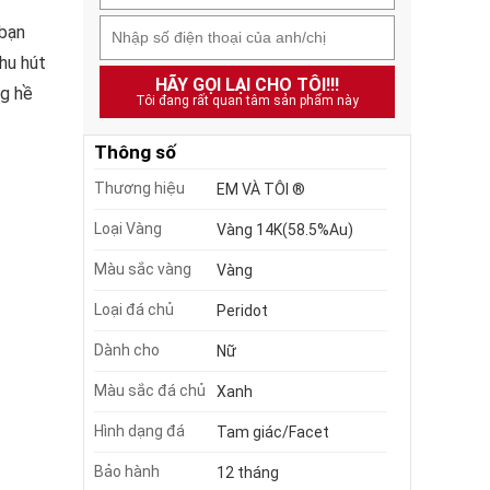
 bạn
thu hút
HÃY GỌI LẠI CHO TÔI!!!
ng hề
Tôi đang rất quan tâm sản phẩm này
Thông số
Thương hiệu
EM VÀ TÔI ®
Loại Vàng
Vàng 14K(58.5%Au)
Màu sắc vàng
Vàng
Loại đá chủ
Peridot
Dành cho
Nữ
Màu sắc đá chủ
Xanh
Hình dạng đá
Tam giác/Facet
Bảo hành
12 tháng