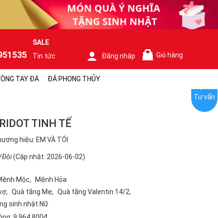
SALE
951535
Giỏ hàng
Tin tức
Đăng nhập
0
ÒNG TAY ĐÁ
ĐÁ PHONG THỦY
Tư vấn
RIDOT TINH TẾ
ương hiệu: EM VÀ TÔI
/Đôi
(Cập nhật: 2026-06-02)
Mệnh Mộc
Mệnh Hỏa
vợ
Quà tặng Mẹ
Quà tặng Valentin 14/2
ng sinh nhật Nữ
ộng:
9.964.800₫