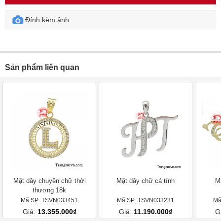
Đính kèm ảnh
Sản phẩm liên quan
Mặt dây chuyền chữ thời
Mặt dây chữ cá tính
M
thượng 18k
Mã SP: TSVN033451
Mã SP: TSVN033231
Mã
Giá:
13.355.000₫
Giá:
11.190.000₫
G