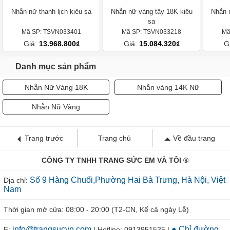
Nhẫn nữ thanh lịch kiêu sa
Nhẫn nữ vàng tây 18K kiêu
Nhẫn 
sa
Mã SP: TSVN033401
Mã SP: TSVN033218
Mã
Giá:
13.968.800₫
Giá:
15.084.320₫
G
Danh mục sản phẩm
Nhẫn Nữ Vàng 18K
Nhẫn vàng 14K Nữ
Nhẫn Nữ Vàng
Trang trước
Trang chủ
Về đầu trang
CÔNG TY TNHH TRANG SỨC EM VÀ TÔI ®
Số 9 Hàng Chuối,Phường Hai Bà Trưng, Hà Nội, Việt
Địa chỉ:
Nam
Thời gian mở cửa: 08:00 - 20:00 (T2-CN, Kể cả ngày Lễ)
info@trangsucvn.com
● Chỉ đường
E:
| Hotline: 0913951535 |