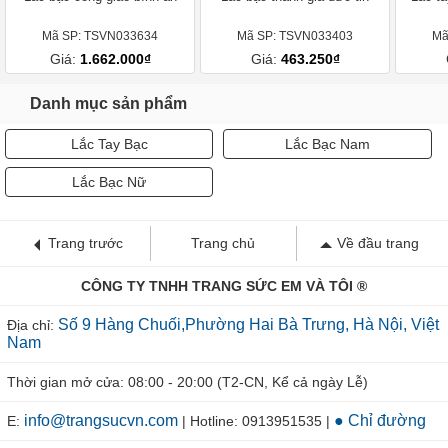
Mã SP: TSVN033634
Mã SP: TSVN033403
Mã
Giá:
1.662.000₫
Giá:
463.250₫
Danh mục sản phẩm
Lắc Tay Bạc
Lắc Bạc Nam
Lắc Bạc Nữ
Trang trước
Trang chủ
Về đầu trang
CÔNG TY TNHH TRANG SỨC EM VÀ TÔI ®
Số 9 Hàng Chuối,Phường Hai Bà Trưng, Hà Nội, Việt
Địa chỉ:
Nam
Thời gian mở cửa: 08:00 - 20:00 (T2-CN, Kể cả ngày Lễ)
info@trangsucvn.com
● Chỉ đường
E:
| Hotline: 0913951535 |