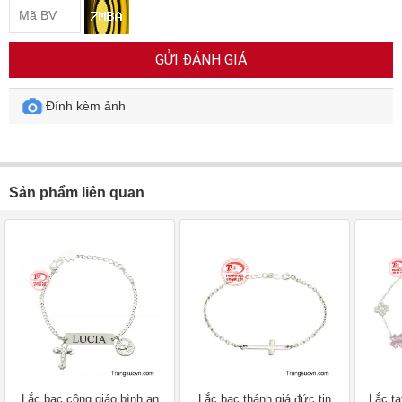
GỬI ĐÁNH GIÁ
Đính kèm ảnh
Sản phẩm liên quan
Lắc bạc công giáo bình an
Lắc bạc thánh giá đức tin
Lắc t