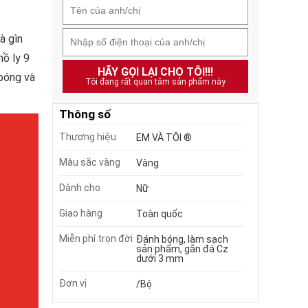
à gìn
hồ ly 9
HÃY GỌI LẠI CHO TÔI!!!
bóng và
Tôi đang rất quan tâm sản phẩm này
Thông số
Thương hiệu
EM VÀ TÔI ®
Màu sắc vàng
Vàng
Dành cho
Nữ
Giao hàng
Toàn quốc
Miễn phí trọn đời
Đánh bóng, làm sạch
sản phẩm, gắn đá Cz
dưới 3 mm
Đơn vị
/Bộ