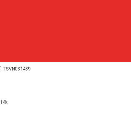
N031439
 14k