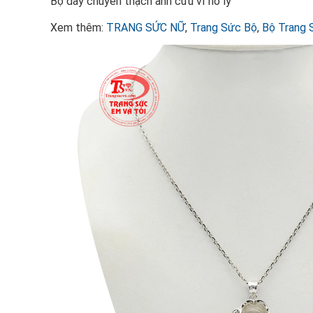
Bộ dây chuyền thạch anh cửu vĩ hồ ly
Xem thêm:
TRANG SỨC NỮ
,
Trang Sức Bộ
,
Bộ Trang 