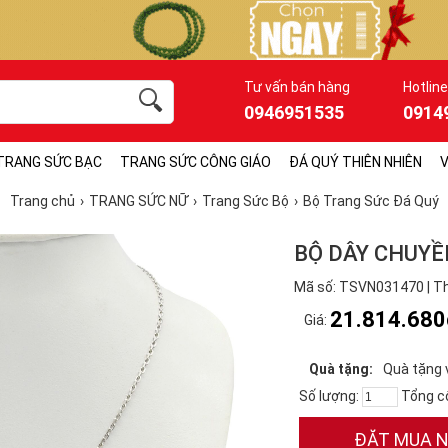
Tư vấn bán hàng
Hotline
0946951535
0914
TRANG SỨC BẠC
TRANG SỨC CÔNG GIÁO
ĐÁ QUÝ THIÊN NHIÊN
V
Trang chủ
TRANG SỨC NỮ
Trang Sức Bộ
Bộ Trang Sức Đá Quý
BỘ DÂY CHUYỀ
Mã số: TSVN031470 | Th
21.814.680
Giá:
Quà tặng:
Quà tặng 
Số lượng:
Tổng c
ĐẶT MUA 