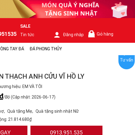
SALE
951535
Giỏ hàng
Tin tức
Đăng nhập
0
ÒNG TAY ĐÁ
ĐÁ PHONG THỦY
Tư vấn
N THẠCH ANH CỬU VĨ HỒ LY
ương hiệu: EM VÀ TÔI
₫
/Bộ
(Cập nhật: 2026-06-17)
vợ
Quà tặng Mẹ
Quà tặng sinh nhật Nữ
ộng:
21.814.680₫
NGAY
0913.951.535