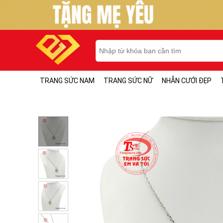
TRANG SỨC NAM
TRANG SỨC NỮ
NHẪN CƯỚI ĐẸP