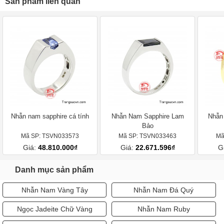
Sản phẩm liên quan
Nhẫn nam sapphire cá tính
Nhẫn Nam Sapphire Lam
Nhẫn
Bảo
Mã SP: TSVN033573
Mã SP: TSVN033463
Mã
Giá:
48.810.000₫
Giá:
22.671.596₫
G
Danh mục sản phẩm
Nhẫn Nam Vàng Tây
Nhẫn Nam Đá Quý
Ngọc Jadeite Chữ Vàng
Nhẫn Nam Ruby