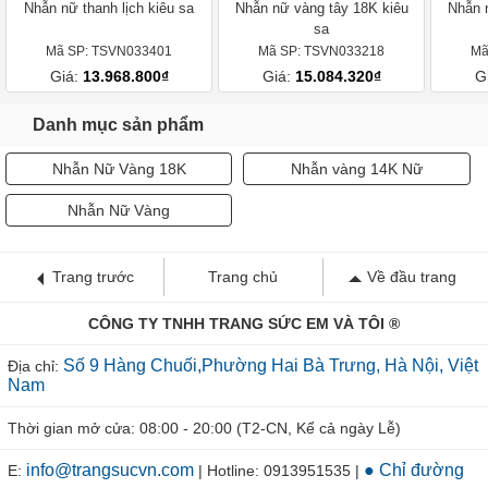
Nhẫn nữ thanh lịch kiêu sa
Nhẫn nữ vàng tây 18K kiêu
Nhẫn 
sa
Mã SP: TSVN033401
Mã SP: TSVN033218
Mã
Giá:
13.968.800₫
Giá:
15.084.320₫
G
Danh mục sản phẩm
Nhẫn Nữ Vàng 18K
Nhẫn vàng 14K Nữ
Nhẫn Nữ Vàng
Trang trước
Trang chủ
Về đầu trang
CÔNG TY TNHH TRANG SỨC EM VÀ TÔI ®
Số 9 Hàng Chuối,Phường Hai Bà Trưng, Hà Nội, Việt
Địa chỉ:
Nam
Thời gian mở cửa: 08:00 - 20:00 (T2-CN, Kể cả ngày Lễ)
info@trangsucvn.com
● Chỉ đường
E:
| Hotline: 0913951535 |