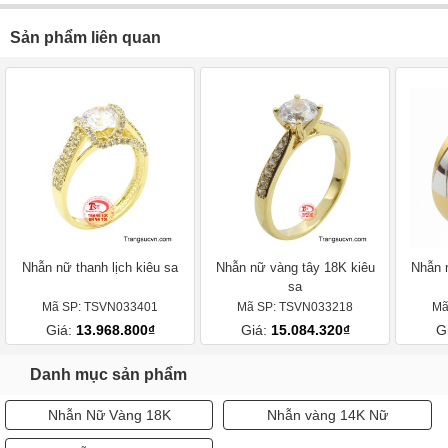
Sản phẩm liên quan
Nhẫn nữ thanh lịch kiêu sa
Nhẫn nữ vàng tây 18K kiêu
Nhẫn 
sa
Mã SP: TSVN033401
Mã SP: TSVN033218
Mã
Giá:
13.968.800₫
Giá:
15.084.320₫
G
Danh mục sản phẩm
Nhẫn Nữ Vàng 18K
Nhẫn vàng 14K Nữ