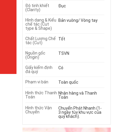
Độ tinh khiết
Đục
(Clarity)
Hình dạng & Kiểu
Bản vuông/ Vòng tay
chế tác (Cut
type & Shape)
Chất Lượng Chế
Tốt
tác (Cut)
Nguồn gốc
TSVN
(Origin)
Giấy kiểm định
Có
đá quý
Phạm vi bán
Toàn quốc
Hình thức Thanh
Nhận hàng và Thanh
Toán
Toán
Hình thức Vận
Chuyển Phát Nhanh (1-
Chuyển
3 ngày tùy khu vực của
quý khách).