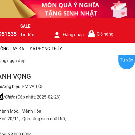
SALE
951535
Giỏ hàng
Tin tức
Đăng nhập
0
ÒNG TAY ĐÁ
ĐÁ PHONG THỦY
Tư vấn
òng ngọc đẹp
ANH VỌNG
ương hiệu: EM VÀ TÔI
₫
/Chiếc
(Cập nhật: 2025-02-26)
Mệnh Mộc
Mệnh Hỏa
y cô 20/11
Quà tặng sinh nhật Nữ
ộng:
28.000.000₫