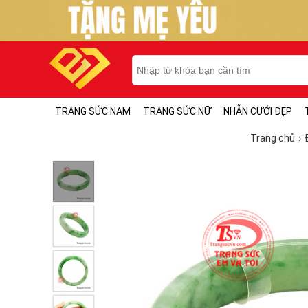
TRANG SỨC NAM
TRANG SỨC NỮ
NHẪN CƯỚI ĐẸP
Trang chủ