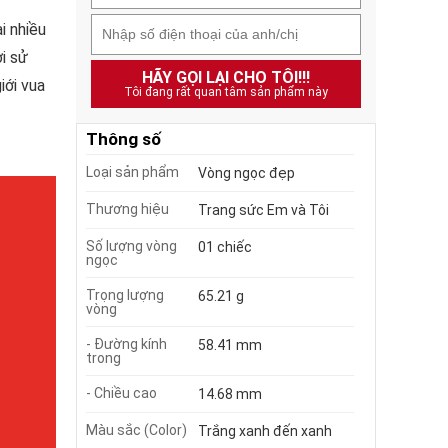
i nhiều
i sử
HÃY GỌI LẠI CHO TÔI!!!
iới vua
Tôi đang rất quan tâm sản phẩm này
Thông số
Loại sản phẩm
Vòng ngọc đẹp
Thương hiệu
Trang sức Em và Tôi
Số lượng vòng
01 chiếc
ngọc
Trọng lượng
65.21 g
vòng
- Đường kính
58.41 mm
trong
- Chiều cao
14.68 mm
Màu sắc (Color)
Trắng xanh đến xanh