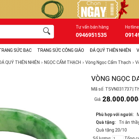
Tư vấn bán hàng
Hotline
0946951535
0914
TRANG SỨC BẠC
TRANG SỨC CÔNG GIÁO
ĐÁ QUÝ THIÊN NHIÊN
V
ĐÁ QUÝ THIÊN NHIÊN
NGỌC CẨM THẠCH
Vòng Ngọc Cẩm Thạch
V
VÒNG NGỌC D
Mã số: TSVN031737 | Th
28.000.000
Giá:
Phù hợp với người:
Quà tặng:
Tri ân thầ
Quà tặng 20/10
Số lượng:
Tổng c