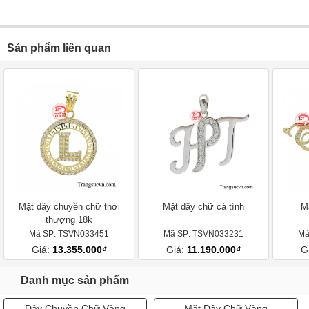
Sản phẩm liên quan
Mặt dây chuyền chữ thời
Mặt dây chữ cá tính
M
thượng 18k
Mã SP: TSVN033451
Mã SP: TSVN033231
Mã
Giá:
13.355.000₫
Giá:
11.190.000₫
G
Danh mục sản phẩm
Dây Chuyền Chữ Vàng
Mặt Dây Chữ Vàng