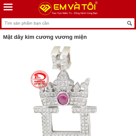
Mặt dây kim cương vương miện