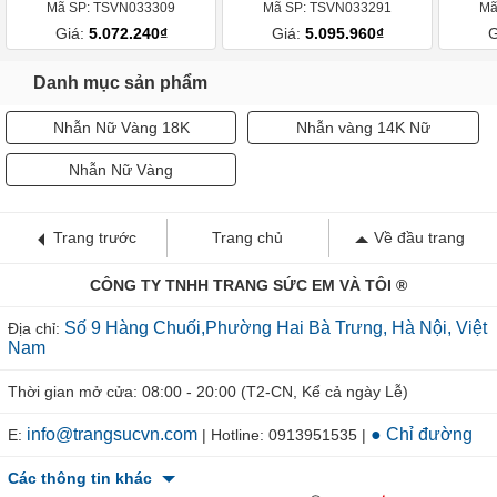
Mã SP: TSVN033309
Mã SP: TSVN033291
Mã
Giá:
5.072.240₫
Giá:
5.095.960₫
G
Danh mục sản phẩm
Nhẫn Nữ Vàng 18K
Nhẫn vàng 14K Nữ
Nhẫn Nữ Vàng
Trang trước
Trang chủ
Về đầu trang
CÔNG TY TNHH TRANG SỨC EM VÀ TÔI ®
Số 9 Hàng Chuối,Phường Hai Bà Trưng, Hà Nội, Việt
Địa chỉ:
Nam
Thời gian mở cửa: 08:00 - 20:00 (T2-CN, Kể cả ngày Lễ)
info@trangsucvn.com
● Chỉ đường
E:
| Hotline: 0913951535 |
Các thông tin khác