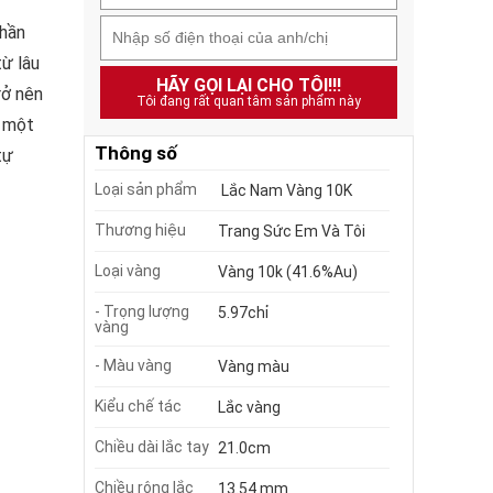
phần
từ lâu
HÃY GỌI LẠI CHO TÔI!!!
rở nên
Tôi đang rất quan tâm sản phẩm này
n một
Thông số
tự
Loại sản phẩm
Lắc Nam Vàng 10K
Thương hiệu
Trang Sức Em Và Tôi
Loại vàng
Vàng 10k (41.6%Au)
- Trọng lượng
5.97chỉ
vàng
- Màu vàng
Vàng màu
Kiểu chế tác
Lắc vàng
Chiều dài lắc tay
21.0cm
Chiều rộng lắc
13.54 mm