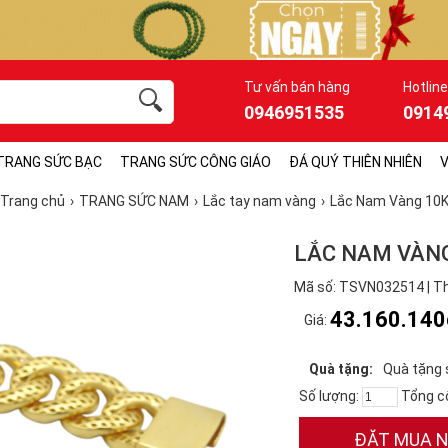
Tư vấn bán hàng
Hotline
0946951535
0914
TRANG SỨC BẠC
TRANG SỨC CÔNG GIÁO
ĐÁ QUÝ THIÊN NHIÊN
V
Trang chủ
TRANG SỨC NAM
Lắc tay nam vàng
Lắc Nam Vàng 10
LẮC NAM VÀNG
Mã số: TSVN032514 | Th
43.160.140
Giá:
Quà tặng:
Quà tặng 
Số lượng:
Tổng c
ĐẶT MUA 