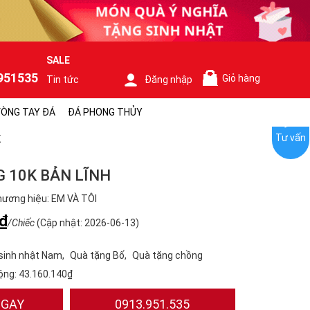
SALE
951535
Giỏ hàng
Tin tức
Đăng nhập
0
ÒNG TAY ĐÁ
ĐÁ PHONG THỦY
Tư vấn
K
 10K BẢN LĨNH
ương hiệu: EM VÀ TÔI
₫
/Chiếc
(Cập nhật: 2026-06-13)
sinh nhật Nam
Quà tặng Bố
Quà tặng chồng
ộng:
43.160.140₫
NGAY
0913.951.535