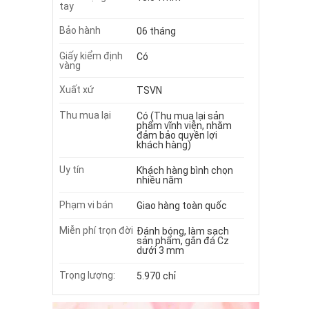
tay
Bảo hành
06 tháng
Giấy kiểm định
Có
vàng
Xuất xứ
TSVN
Thu mua lại
Có (Thu mua lại sản
phẩm vĩnh viễn, nhằm
đảm bảo quyền lợi
khách hàng)
Uy tín
Khách hàng bình chọn
nhiều năm
Phạm vi bán
Giao hàng toàn quốc
Miễn phí trọn đời
Đánh bóng, làm sạch
sản phẩm, gắn đá Cz
dưới 3 mm
Trọng lượng:
5.970 chỉ