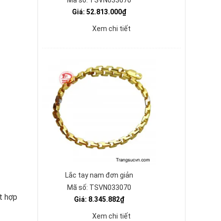
Mã số: TSVN033670
Giá: 52.813.000₫
Xem chi tiết
Lắc tay nam đơn giản
Mã số: TSVN033070
t hợp
Giá: 8.345.882₫
Xem chi tiết