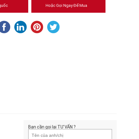
quốc
Hoặc Gọi Ngay Để Mua
Bạn cần gọi lại TƯ VẤN ?