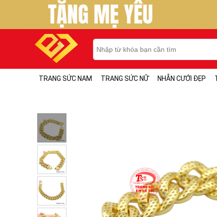
TRANG SỨC NAM
TRANG SỨC NỮ
NHẪN CƯỚI ĐẸP