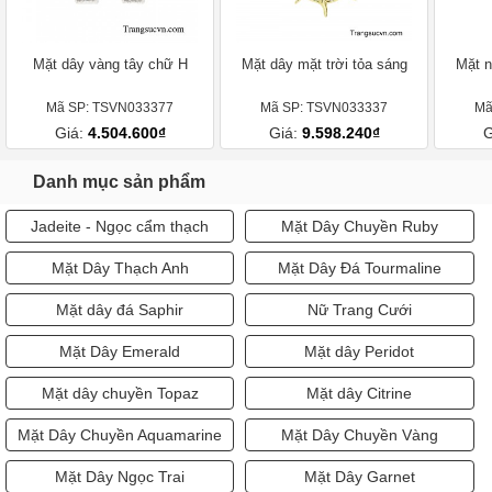
Mặt dây vàng tây chữ H
Mặt dây mặt trời tỏa sáng
Mặt n
Mã SP: TSVN033377
Mã SP: TSVN033337
Mã
Giá:
4.504.600₫
Giá:
9.598.240₫
G
Danh mục sản phẩm
Jadeite - Ngọc cẩm thạch
Mặt Dây Chuyền Ruby
Mặt Dây Thạch Anh
Mặt Dây Đá Tourmaline
Mặt dây đá Saphir
Nữ Trang Cưới
Mặt Dây Emerald
Mặt dây Peridot
Mặt dây chuyền Topaz
Mặt dây Citrine
Mặt Dây Chuyền Aquamarine
Mặt Dây Chuyền Vàng
Mặt Dây Ngọc Trai
Mặt Dây Garnet