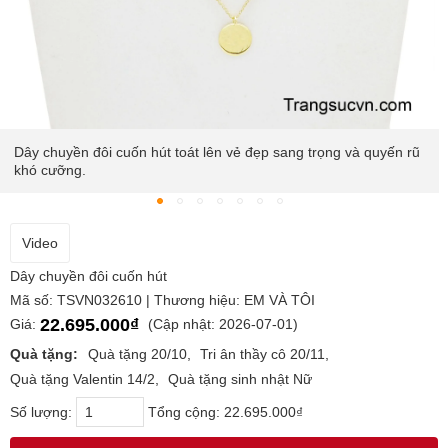
trọng và quyến rũ
Hai sợi dây mảnh mai, óng ánh sắc vàng tinh t
ôm lấy cổ người phụ nữ, tạo điểm nhấn thu hút 
Video
Dây chuyền đôi cuốn hút
Mã số: TSVN032610 | Thương hiệu: EM VÀ TÔI
22.695.000₫
Giá:
(Cập nhật: 2026-07-01)
Quà tặng:
Quà tặng 20/10
Tri ân thầy cô 20/11
Quà tặng Valentin 14/2
Quà tặng sinh nhật Nữ
Số lượng:
Tổng cộng:
22.695.000₫