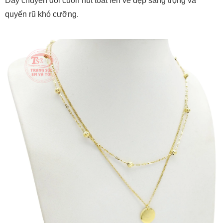
Dây chuyền đôi cuốn hút toát lên vẻ đẹp sang trọng và
quyến rũ khó cưỡng.