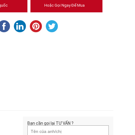
quốc
Hoặc Gọi Ngay Để Mua
Bạn cần gọi lại TƯ VẤN ?