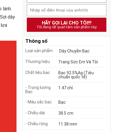
 lánh.
 Sợi dây
HÃY GỌI LẠI CHO TÔI!!!
 lựa
Tôi đang rất quan tâm sản phẩm này
Thông số
Loại sản phẩm
Dây Chuyền Bạc
Thương hiệu
Trang Sức Em Và Tôi
Chất liệu bạc
Bạc 92.5%Ag (Tiêu
chuẩn quốc tế)
- Trọng lượng
1.47 chỉ
Bạc
- Màu sắc bạc
Bạc
- Chiều dài
38.5 cm
- Chiều rộng
11.38 mm