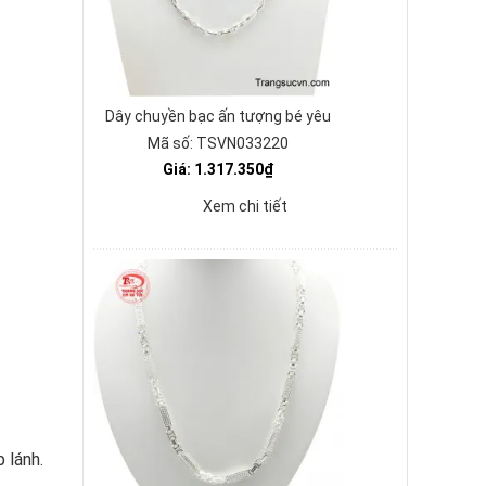
Dây chuyền bạc ấn tượng bé yêu
Mã số: TSVN033220
Giá: 1.317.350₫
Xem chi tiết
 lánh.