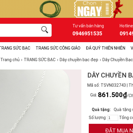
Tư vấn bán hàng
Hotline
0946951535
0914
TRANG SỨC BẠC
TRANG SỨC CÔNG GIÁO
ĐÁ QUÝ THIÊN NHIÊN
V
Trang chủ
TRANG SỨC BẠC
Dây chuyền bạc đẹp
Dây Chuyền Bạc
DÂY CHUYỀN B
Mã số: TSVN032743 | T
861.500₫
Giá:
/Ch
Quà tặng:
Quà tặng 
Số lượng:
Tổng c
ĐẶT MUA 