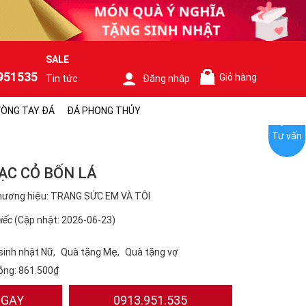
SALE
951535
Giỏ hàng
Tin tức
Đăng nhập
0
ÒNG TAY ĐÁ
ĐÁ PHONG THỦY
Tư vấn
ẠC CỎ BỐN LÁ
hương hiệu: TRANG SỨC EM VÀ TÔI
iếc
(Cập nhật: 2026-06-23)
sinh nhật Nữ
Quà tặng Mẹ
Quà tặng vợ
ộng:
861.500₫
NGAY
0913.951.535