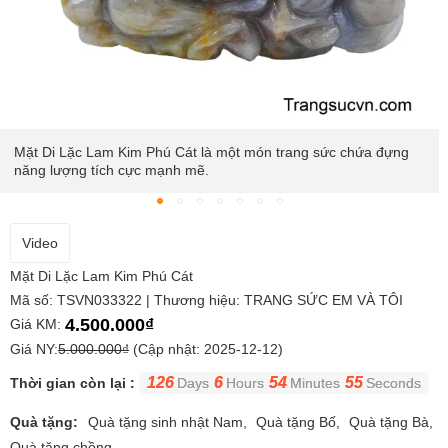
Mặt dây được chế tác tinh xảo từ đá quý Sapphire Lam, khắc
họa Phật Di Lặc với nụ cười hỉ xả, viên mãn.
Video
Mặt Di Lặc Lam Kim Phú Cát
Mã số: TSVN033322 | Thương hiệu: TRANG SỨC EM VÀ TÔI
4.500.000₫
Giá KM:
Giá NY:
5.000.000₫
(Cập nhật: 2025-12-12)
126
6
54
54
Thời gian còn lại :
Days
Hours
Minutes
Seconds
Quà tặng:
Quà tặng sinh nhật Nam
Quà tặng Bố
Quà tặng Bà
Quà tặng chồng