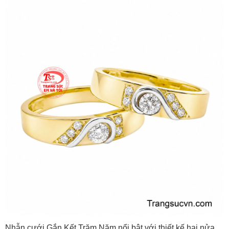
Nhẫn cưới Gắn Kết Trăm Năm nổi bật với thiết kế hai nửa