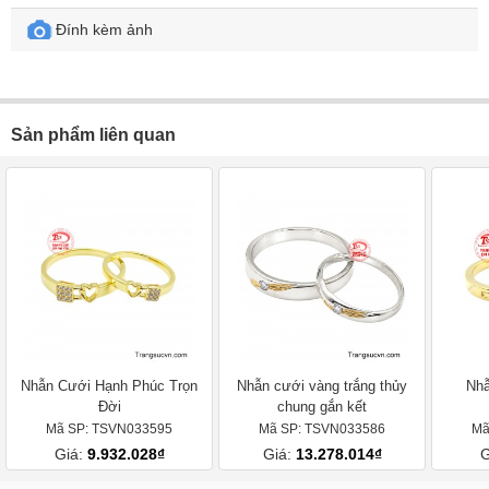
Đính kèm ảnh
Sản phẩm liên quan
Nhẫn Cưới Hạnh Phúc Trọn
Nhẫn cưới vàng trắng thủy
Nhẫ
Đời
chung gắn kết
Mã SP: TSVN033595
Mã SP: TSVN033586
Mã
Giá:
9.932.028₫
Giá:
13.278.014₫
G