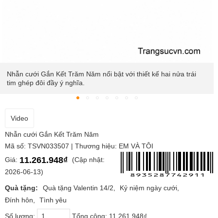
Nhẫn cưới Gắn Kết Trăm Năm nổi bật với thiết kế hai nửa trái
tim ghép đôi đầy ý nghĩa.
Video
Nhẫn cưới Gắn Kết Trăm Năm
Mã số: TSVN033507 | Thương hiệu: EM VÀ TÔI
11.261.948₫
Giá:
(Cập nhật:
2026-06-13)
Quà tặng:
Quà tặng Valentin 14/2
Kỷ niệm ngày cưới
Đính hôn
Tình yêu
Số lượng:
Tổng cộng:
11.261.948₫