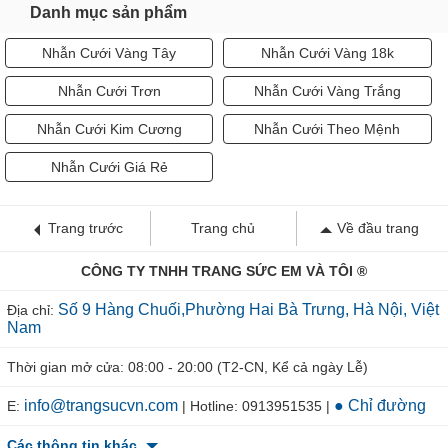
Danh mục sản phẩm
Nhẫn Cưới Vàng Tây
Nhẫn Cưới Vàng 18k
Nhẫn Cưới Trơn
Nhẫn Cưới Vàng Trắng
Nhẫn Cưới Kim Cương
Nhẫn Cưới Theo Mệnh
Nhẫn Cưới Giá Rẻ
Trang trước
Trang chủ
Về đầu trang
CÔNG TY TNHH TRANG SỨC EM VÀ TÔI ®
Số 9 Hàng Chuối,Phường Hai Bà Trưng, Hà Nội, Việt
Địa chỉ:
Nam
Thời gian mở cửa: 08:00 - 20:00 (T2-CN, Kể cả ngày Lễ)
info@trangsucvn.com
● Chỉ đường
E:
| Hotline: 0913951535 |
Các thông tin khác