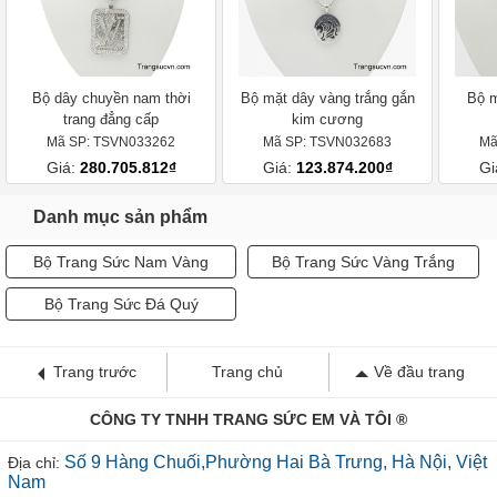
Bộ dây chuyền nam thời
Bộ mặt dây vàng trắng gắn
Bộ m
trang đẳng cấp
kim cương
Mã SP: TSVN033262
Mã SP: TSVN032683
Mã
Giá:
280.705.812₫
Giá:
123.874.200₫
Gi
Danh mục sản phẩm
Bộ Trang Sức Nam Vàng
Bộ Trang Sức Vàng Trắng
Bộ Trang Sức Đá Quý
Trang trước
Trang chủ
Về đầu trang
CÔNG TY TNHH TRANG SỨC EM VÀ TÔI ®
Số 9 Hàng Chuối,Phường Hai Bà Trưng, Hà Nội, Việt
Địa chỉ:
Nam