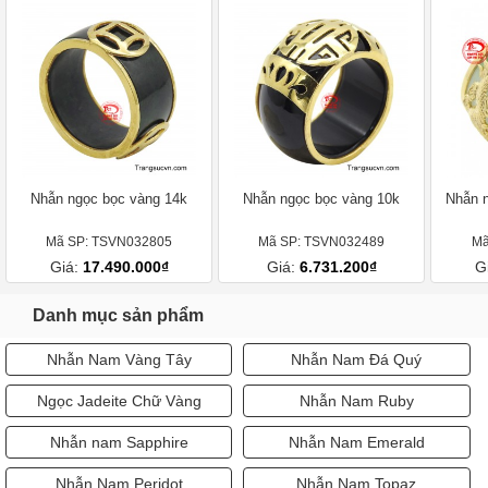
Nhẫn ngọc bọc vàng 14k
Nhẫn ngọc bọc vàng 10k
Nhẫn n
Mã SP: TSVN032805
Mã SP: TSVN032489
Mã
Giá:
17.490.000₫
Giá:
6.731.200₫
G
Danh mục sản phẩm
Nhẫn Nam Vàng Tây
Nhẫn Nam Đá Quý
Ngọc Jadeite Chữ Vàng
Nhẫn Nam Ruby
Nhẫn nam Sapphire
Nhẫn Nam Emerald
Nhẫn Nam Peridot
Nhẫn Nam Topaz