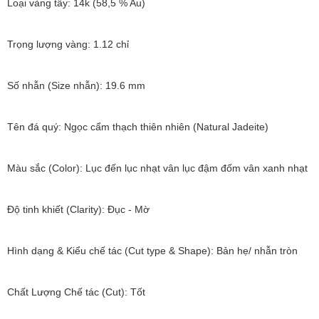
Loại vàng tây: 14k (58,5 % Au)
Trọng lượng vàng: 1.12 chỉ
Số nhẫn (Size nhẫn): 19.6 mm
Tên đá quý: Ngọc cẩm thạch thiên nhiên (Natural Jadeite)
Màu sắc (Color): Lục đến lục nhạt vân lục đậm đốm vân xanh nhạt
Độ tinh khiết (Clarity): Đục - Mờ
Hình dạng & Kiểu chế tác (Cut type & Shape): Bản hẹ/ nhẫn tròn
Chất Lượng Chế tác (Cut): Tốt