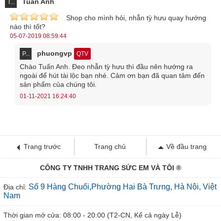
Tuấn Anh
T...
loại đá quý thì chắc chắn sẽ mang trong nó một nguồn năng lượng
Shop cho mình hỏi, nhẫn tỳ hưu quay hướng
tâm linh riêng. Nguồn năng lượng này chính là sự tích tụ của tinh
nào thì tốt?
05-07-2019 08:59:44
hoa trời đất sau hàng triệu năm hình thành. Và tỳ hưu chính là một
phuongvp
vật phẩm có ý nghĩa phong thủy hết sức mạnh mẽ.
P...
QTV
Chào Tuấn Anh. Đeo nhẫn tỳ hưu thì đầu nên hướng ra
Nhẫn nam tỳ hưu chính là sự lựa chọn của rất nhiều quý ông. Bên
ngoài để hút tài lộc bạn nhé. Cảm ơn bạn đã quan tâm đến
cạnh sự thẩm mỹ được đánh giá rất cao thì nó còn sở hữu những ý
sản phẩm của chúng tôi.
nghĩa vô cùng to lớn. Nhưng không phải ai cũng hợp để đeo tỳ hưu
01-11-2021 16:24:40
cho nên bạn cần tìm hiểu thật kỹ để có thể lựa chọn cho mình
được một vật phẩm hợp bản mệnh nhất với mình để có được công
dụng tối ưu.
Trang trước
Trang chủ
Về đầu trang
Ở bài viết ngày hôm nay,
Trangsucvn
sẽ chia sẻ cho các bạn
những thông tin chi tiết nhất về công dụng cũng như là đặc tính của
CÔNG TY TNHH TRANG SỨC EM VÀ TÔI ®
nhẫn nam tỳ hưu.
Số 9 Hàng Chuối,Phường Hai Bà Trưng, Hà Nội, Việt
Địa chỉ:
Nam
Lý do nên chọn nhẫn nam tỳ hưu cho các quý ông?
Thời gian mở cửa: 08:00 - 20:00 (T2-CN, Kể cả ngày Lễ)