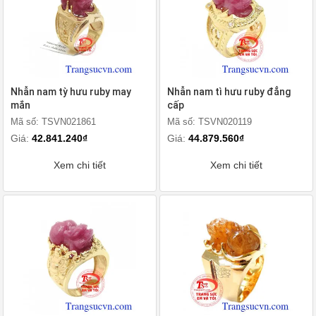
Nhẫn nam tỳ hưu ruby may
Nhẫn nam tì hưu ruby đẳng
mắn
cấp
Mã số: TSVN021861
Mã số: TSVN020119
Giá:
42.841.240₫
Giá:
44.879.560₫
Xem chi tiết
Xem chi tiết