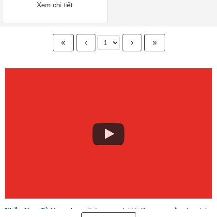
Xem chi tiết
«
‹
›
»
Nhẫn Nam Tỳ Hưu
phong thủy mang lại tài lộc, may mắn cho chủ