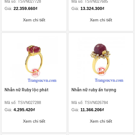
Mã số: TSVN027728
Mã số: TSVN027685
Giá:
22.359.660₫
Giá:
13.324.300₫
Xem chi tiết
Xem chi tiết
Nhẫn nữ Ruby lộc phát
Nhẫn nữ ruby ấn tượng
Mã số: TSVN027288
Mã số: TSVN026784
Giá:
4.295.420₫
Giá:
11.366.206₫
Xem chi tiết
Xem chi tiết