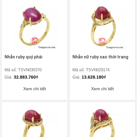
Nhẫn ruby quý phái
Nhẫn nữ ruby sao thời trang
Mã số: TSVN030370
Mã số: TSVN029174
Giá:
32.883.760₫
Giá:
13.628.180₫
Xem chi tiết
Xem chi tiết