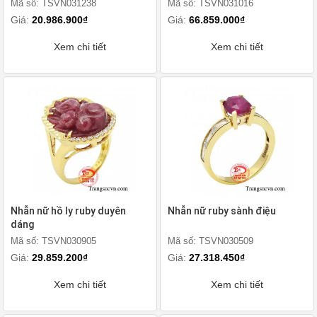
Mã số: TSVN031238
Mã số: TSVN031016
Giá:
20.986.900₫
Giá:
66.859.000₫
Xem chi tiết
Xem chi tiết
Nhẫn nữ hồ ly ruby duyên
Nhẫn nữ ruby sành điệu
dáng
Mã số: TSVN030905
Mã số: TSVN030509
Giá:
29.859.200₫
Giá:
27.318.450₫
Xem chi tiết
Xem chi tiết