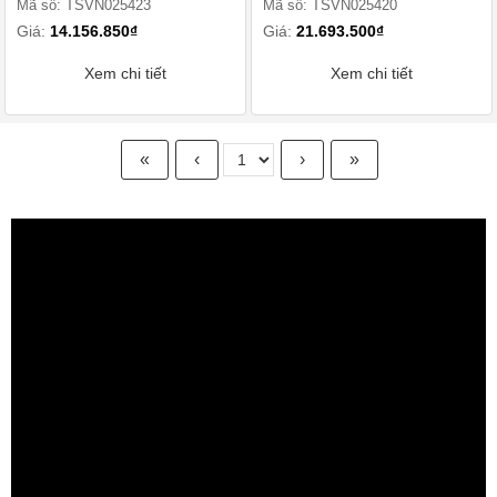
Mã số: TSVN025423
Mã số: TSVN025420
Giá:
14.156.850₫
Giá:
21.693.500₫
Xem chi tiết
Xem chi tiết
«
‹
›
»