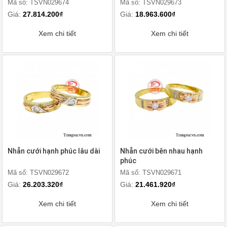
Mã số: TSVN029674
Mã số: TSVN029673
Giá:
27.814.200₫
Giá:
18.963.600₫
Xem chi tiết
Xem chi tiết
Nhẫn cưới hạnh phúc lâu dài
Nhẫn cưới bên nhau hạnh
phúc
Mã số: TSVN029672
Mã số: TSVN029671
Giá:
26.203.320₫
Giá:
21.461.920₫
Xem chi tiết
Xem chi tiết