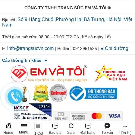
CÔNG TY TNHH TRANG SỨC EM VÀ TÔI ®
Số 9 Hàng Chuối,Phường Hai Bà Trưng, Hà Nội, Việt
Địa chỉ:
Nam
Thời gian mở cửa: 08:00 - 20:00 (T2-CN, Kể cả ngày Lễ)
info@trangsucvn.com
● Chỉ đường
E:
| Hotline: 0913951535 |
Các thông tin khác
© 2011-2026 TRANGSUCVN.COM Copyright, All Rights Reserved.
•••
Mã số doanh nghiệp: 0106207967. Nơi cấp: Sở Kế Hoạch & Đầu Tư
Menu
Home
Báo giá
Sale
Đặt hàng
Tư vấn
Liên Hệ
1 Cột