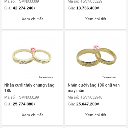
Mã số: TSVN033389
Mã số: TSVN033229
Giá:
42.274.240₫
Giá:
13.736.400₫
Xem chi tiết
Xem chi tiết
Nhẫn cưới thủy chung vàng
Nhẫn cưới vàng 18K chữ vạn
18k
may mắn
Mã số: TSVN033199
Mã số: TSVN032946
Giá:
25.774.880₫
Giá:
25.047.200₫
Xem chi tiết
Xem chi tiết