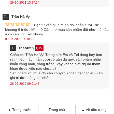
29-10-2021 15:27:24
Trần Hà Vy
T...
Bạn tư vấn giúp mình đôi nhẫn cưới 18k
khoảng 6 triệu . Mình ở Cần thơ mua sản phẩm đặt như thế nào
ạ có cần cọc tiền không
09-05-2019 14:18:28
thaotran
T...
QTV
Chào chị Trần Hà Vy! Trang sức Em và Tôi đang bày bán
rất nhiều mẫu nhẫn cưới có gắn đá quý, sản phẩm nhập
khẩu vàng màu, vàng trắng. Vậy không biết chị đã tham
khảo được kiểu nào chưa ạ?
Sản phẩm khi mua chị cần chuyển khoản đặt cọc 40-50%
giá trị đơn hàng chị nhé!
26-06-2019 09:01:47
Trang trước
Trang chủ
Về đầu trang