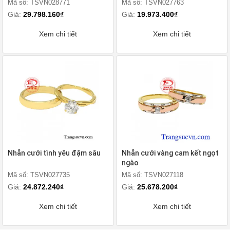
Mã số: TSVN028771
Mã số: TSVN027763
Giá:
29.798.160₫
Giá:
19.973.400₫
Xem chi tiết
Xem chi tiết
Nhẫn cưới tình yêu đậm sâu
Nhẫn cưới vàng cam kết ngọt
ngào
Mã số: TSVN027735
Mã số: TSVN027118
Giá:
24.872.240₫
Giá:
25.678.200₫
Xem chi tiết
Xem chi tiết