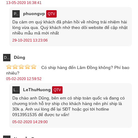
13-05-2020 16:38:41
phuongvp
P...
QTV
Dạ cảm ơn quý khách đã phản hồi về những trải nhiệm hài
lòng vừa qua. Quý khách nhớ theo dõi website để cập nhật
nhiều mẫu mã mới nhất
29-10-2021 13:23:06
Dũng
D...
Có ship hàng đến Lâm Đồng không? Phí bao
nhiêu?
05-02-2020 12:59:52
LeThuHuong
L...
QTV
Dạ chào anh Dũng, bên em có ship toàn quốc và đang có
chương trình hỗ trợ ship cho khách hàng nên phí ship là
30k ạ. Anh vui lòng để lại SĐT hoặc gọi tới hotline
0913951535 để được tư vấn!
05-02-2020 14:29:00