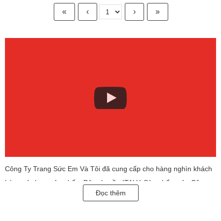
«
‹
›
»
Công Ty Trang Sức Em Và Tôi đã cung cấp cho hàng nghìn khách
hàng sử dụng sản phẩm Dây chuyền ITALY. Sản phẩm của Công
Đọc thêm
Ty Trang Sức Em Và Tôi luôn được khách hàng ưa chuộng và bình
chọn nhiều năm liền, là Thương Hiệu Dẫn Đầu Việt Nam.