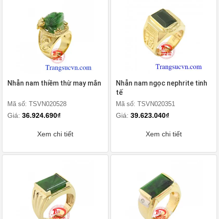
Nhẫn nam thiềm thừ may mắn
Nhẫn nam ngọc nephrite tinh
tế
Mã số: TSVN020528
Mã số: TSVN020351
Giá:
36.924.690₫
Giá:
39.623.040₫
Xem chi tiết
Xem chi tiết