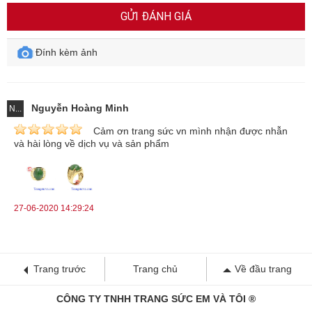
GỬI ĐÁNH GIÁ
Đính kèm ảnh
Nguyễn Hoàng Minh
N...
Cảm ơn trang sức vn mình nhận được nhẫn
và hài lòng về dịch vụ và sản phẩm
Ý nghĩa của nhẫn nam ngọc cẩm thạch
Nhẫn nam ngọc cẩm thạch
mang ý nghĩa như thế nào? Vì sao lại
lựa chọn nhẫn nam ngọc cẩm thạch? Như chúng ta đã biết thì
27-06-2020 14:29:24
nhẫn là loại trang sức được đánh giá rất cao về mặt thẩm mỹ ngoài
ra nó còn giúp người đeo thêm phần tự tin, thể hiện cá tính của
bản thân.
Trang trước
Trang chủ
Về đầu trang
Đặc biệt với những loại nhẫn được đính đá quý luôn ẩn chứa rất
nhiều ý nghĩa to lớn. Với những người hợp mệnh thì chắc chắn
CÔNG TY TNHH TRANG SỨC EM VÀ TÔI ®