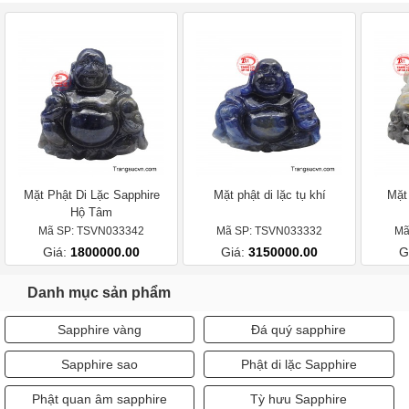
Mặt Phật Di Lặc Sapphire
Mặt phật di lặc tụ khí
Mặt 
Hộ Tâm
Mã SP: TSVN033342
Mã SP: TSVN033332
Mã
Giá:
1800000.00
Giá:
3150000.00
G
Danh mục sản phẩm
Sapphire vàng
Đá quý sapphire
Sapphire sao
Phật di lặc Sapphire
Phật quan âm sapphire
Tỳ hưu Sapphire