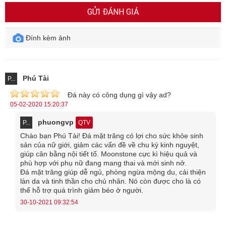
THÔNG TIN CHUNG
GỬI ĐÁNH GIÁ
Khoáng vật: Beryl
Đính kèm ảnh
Thành phần Hóa học: Be
Al
Si
O
3
2
6
18
Màu sắc: Màu xanh lá cây rực rỡ
Phú Tài
Chỉ số khúc xạ: 1.577 đến 1.583
P...
Đá này có công dụng gì vậy ad?
Cát khai:
Cát khai kém
05-02-2020 15:20:37
Khả năng lưỡng chiết: 0,005 đến 0,009
phuongvp
P...
QTV
Chào bạn Phú Tài! Đá mặt trăng có lợi cho sức khỏe sinh
Tỷ trọng
: 2,72
sản của nữ giới, giảm các vấn đề về chu kỳ kinh nguyệt,
giúp cân bằng nội tiết tố. Moonstone cực kì hiệu quả và
Độ cứng Mohs: 7,5 đến 8
phù hợp với phụ nữ đang mang thai và mới sinh nở.
Đá mặt trăng giúp dễ ngủ, phòng ngừa mộng du, cải thiện
làn da và tinh thần cho chủ nhân. Nó còn được cho là có
Nguồn năng lượng của viên đá Emerald đầy quyền uy kết hợp
thể hỗ trợ quá trình giảm béo ở người.
30-10-2021 09:32:54
cùng người mệnh Mộc hoặc mệnh Hỏa sẽ tạo ta hưng khí, mang
lại vạn điều may mắn, bảo vệ họ luôn được an toàn.