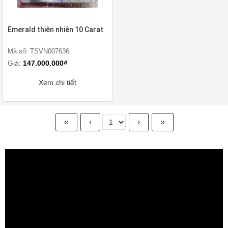
Emerald thiên nhiên 10 Carat
Mã số: TSVN007636
Giá:
147.000.000₫
Xem chi tiết
«
‹
›
»