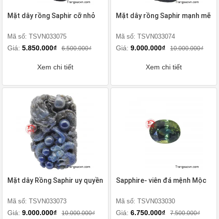
Mặt dây rồng Saphir cỡ nhỏ
Mặt dây rồng Saphir mạnh mẽ
Mã số: TSVN033075
Mã số: TSVN033074
Giá:
5.850.000₫
Giá:
9.000.000₫
6.500.000₫
10.000.000₫
Xem chi tiết
Xem chi tiết
Mặt dây Rồng Saphir uy quyền
Sapphire- viên đá mệnh Mộc
Mã số: TSVN033073
Mã số: TSVN033030
Giá:
9.000.000₫
Giá:
6.750.000₫
10.000.000₫
7.500.000₫