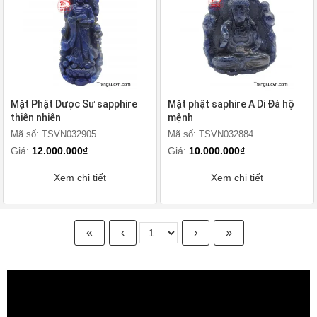
Mặt Phật Dược Sư sapphire
Mặt phật saphire A Di Đà hộ
thiên nhiên
mệnh
Mã số: TSVN032905
Mã số: TSVN032884
Giá:
12.000.000₫
Giá:
10.000.000₫
Xem chi tiết
Xem chi tiết
«
‹
›
»