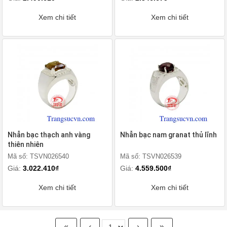
Xem chi tiết
Xem chi tiết
Nhẫn bạc thạch anh vàng
Nhẫn bạc nam granat thủ lĩnh
thiên nhiên
Mã số: TSVN026540
Mã số: TSVN026539
Giá:
3.022.410₫
Giá:
4.559.500₫
Xem chi tiết
Xem chi tiết
«
‹
›
»