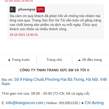
02-05-2020 14:49:25
phuongvp
P...
QTV
Dạ cảm ơn quý khách đã phản hồi về những trải nhiệm hài
lòng vừa qua. Trang Sức Em Và Tôi vẫn luôn cố gắng nâng
cao chất lượng sản phẩm và dịch vụ mỗi ngày. Chúc quý
khách sức khỏe và nhiều thành công
29-10-2021 13:40:43
Trang trước
Trang chủ
Về đầu trang
CÔNG TY TNHH TRANG SỨC EM VÀ TÔI ®
Số 9 Hàng Chuối,Phường Hai Bà Trưng, Hà Nội, Việt
Địa chỉ:
Nam
Thời gian mở cửa: 08:00 - 20:00 (T2-CN, Kể cả ngày Lễ)
info@trangsucvn.com
● Chỉ đường
E:
| Hotline: 0913951535 |